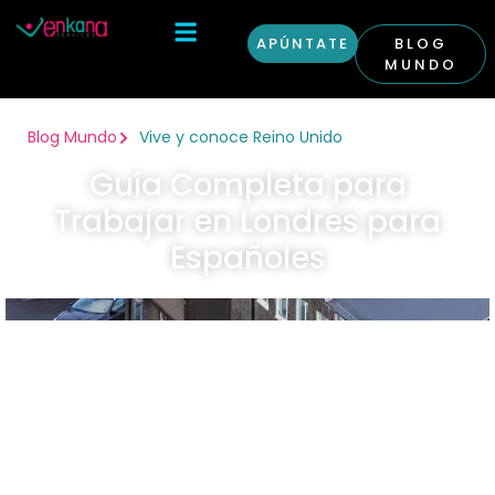
APÚNTATE
BLOG
MUNDO
Otras Condiciones
Curso Inglés en Londres
Blog Mundo
Vive y conoce Reino Unido
Guía Completa para
Trabajar en Londres para
Españoles