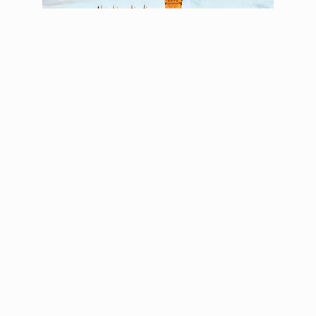
Encontrando tu hogar en Londres
Londres es conocida por su mercado inmobiliario
dinámico y, a veces, desafiante. Sin embargo, con la
preparación adecuada, puedes encontrar un lugar
que se ajuste a tus necesidades y presupuesto.
Define tu presupuesto:
antes de iniciar tu
búsqueda, determina cuánto estás dispuesto a
gastar en alquiler. Ten en cuenta que además
del alquiler deberás cubrir gastos como
facturas, impuestos municipales y tasas de
agencia.