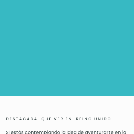
DESTACADA
·
QUÉ VER EN
·
REINO UNIDO
Si estás contemplando la idea de aventurarte en la