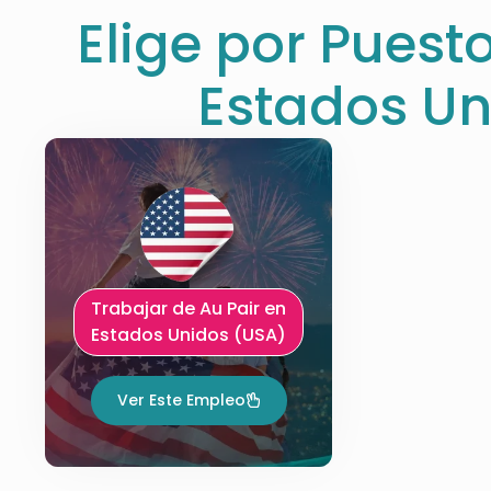
Elige por Puest
Estados Un
Trabajar de Au Pair en
Estados Unidos (USA)
Ver Este Empleo