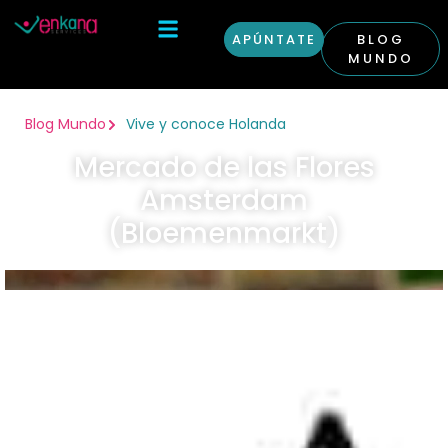
APÚNTATE
BLOG
MUNDO
Otras Condiciones
Curso Inglés en Londres
Blog Mundo
Vive y conoce Holanda
Mercado de las Flores
Amsterdam
(Bloemenmarkt)