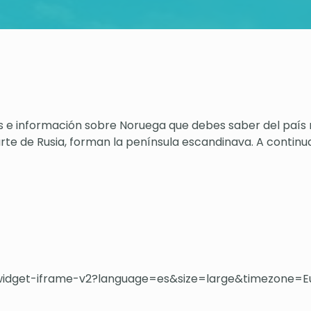
s e información sobre Noruega que debes saber del país 
arte de Rusia, forman la península escandinava. A contin
-widget-iframe-v2?language=es&size=large&timezone=