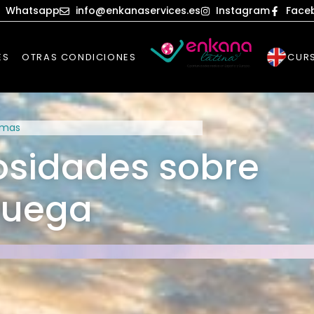
Whatsapp
info@enkanaservices.es
Instagram
Face
ES
OTRAS CONDICIONES
CURS
amas
osidades sobre
ruega