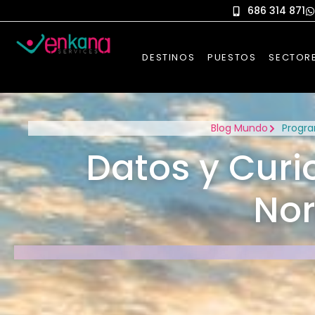
686 314 871
DESTINOS
PUESTOS
SECTOR
Blog Mundo
Progr
Datos y Curi
No