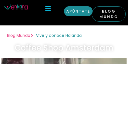
APÚNTATE
BLOG
MUNDO
Otras Condiciones
Curso Inglés en Londres
Blog Mundo
Vive y conoce Holanda
Coffee Shop Amsterdam