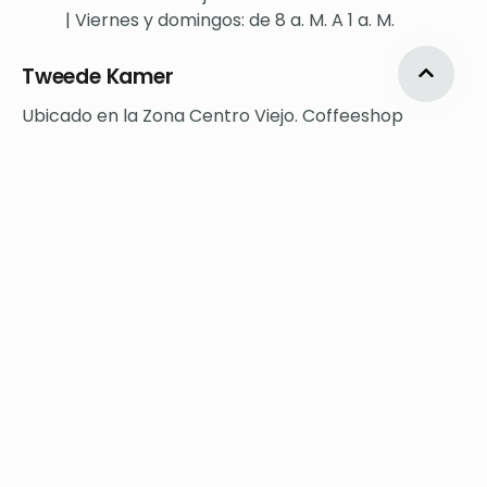
| Viernes y domingos: de 8 a. M. A 1 a. M.
Tweede Kamer
Ubicado en la Zona Centro Viejo. Coffeeshop
Tweede Kamer es un pequeño coffeeshop con
algunos lugares para que los visitantes se sienten y
fumen su porro. Esta pequeña tienda tiene un estilo
tradicional de barra marrón, pero con un menú de
cannabis de muy alta calidad. Personal excelente y
amable, y una amplia variedad de clientes.
Dirección: Heisteeg 6, 1012 WC Ámsterdam
Tlf: 0031 20422 2236
Web:
https://tweedekamercoffeeshop.nl/
Horario: Todos los días de 8 a. M. A 1 a. M.
Siberie Coffee Shop