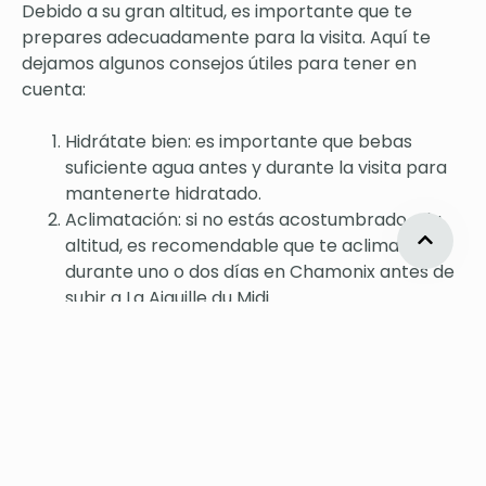
Debido a su gran altitud, es importante que te
prepares adecuadamente para la visita. Aquí te
dejamos algunos consejos útiles para tener en
cuenta:
Hidrátate bien: es importante que bebas
suficiente agua antes y durante la visita para
mantenerte hidratado.
Aclimatación: si no estás acostumbrado a la
altitud, es recomendable que te aclimates
durante uno o dos días en Chamonix antes de
subir a La Aiguille du Midi.
Ropa adecuada: asegúrate de llevar ropa
adecuada para las bajas temperaturas, el
viento y la nieve.
Calzado adecuado: lleva calzado cómodo y
con buena suela para caminar por la nieve y el
hielo.
Protégete del sol: la nieve y el hielo pueden