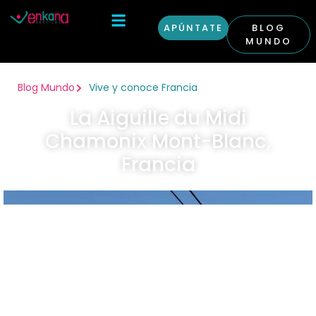
APÚNTATE
BLOG
MUNDO
Otras Condiciones
Curso Inglés en Londres
Blog Mundo
Vive y conoce Francia
La Aiguille du Midi
Chamonix Mont-Blanc,
Francia