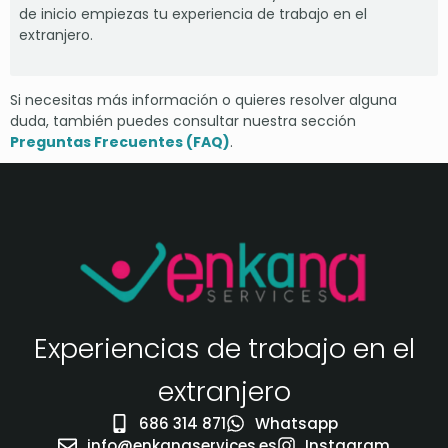
de inicio empiezas tu experiencia de trabajo en el
extranjero.
Si necesitas más información o quieres resolver alguna
duda, también puedes consultar nuestra sección
Preguntas Frecuentes (FAQ)
.
Experiencias de trabajo en el
extranjero
686 314 871
Whatsapp
info@enkanaservices.es
Instagram