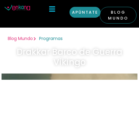
APÚNTATE
BLOG
MUNDO
Otras Condiciones
Curso Inglés en Londres
Blog Mundo
Programas
Drakkar Barco de Guerra
Vikingo