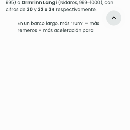
995) o
Ormrinn Langi
(Nidaros, 999–1000), con
cifras de
30
y
32 o 34
respectivamente.
En un barco largo, más “rum” = más
remeros = más aceleración para
maniobrar, huir o atacar cuando el viento
no ayuda.
Velocidad: entre el mito y la física (un
récord moderno lo deja claro)
En divulgación se repite mucho que un drakkar
podía rondar los
10–15 nudos
en condiciones
favorables. Para entender que no es fantasía, hay
un dato muy útil: una gran reconstrucción moderna
(el
Sea Stallion
, basada en un longship
arqueológico) ha registrado
13–13,4 nudos
en
navegación real.