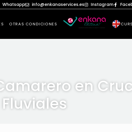
Whatsapp
info@enkanaservices.es
Instagram
Face
ES
OTRAS CONDICIONES
CURS
 Camarero en Cru
Fluviales