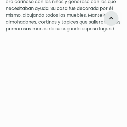
era cariñoso con los niños y generoso con los que
necesitaban ayuda. Su casa fue decorada por él
mismo, dibujando todos los muebles. Manteles,
almohadones, cortinas y tapices que salieron de las
primorosas manos de su segunda esposa Ingerid
Vilberg, fueron bocetos suyos.
De este modo, su taller, que el municipio de Oslo
subvencionó en el contrato de 1921 que hizo con el
escultor para la realización del conjunto escultórico
del Froegnerpark, no sólo es una enorme colección
de sus esculturas, dibujos y bocetos, sino también
su casa con su personal atmósfera. Cuando el día
12 de marzo de 1943 el solitario artista dejó de existir
era sólo una verdadera figura en el arte de los
países nórdicos. Hoy, sin embargo, su gloria alcanza
la historia del arte universal.