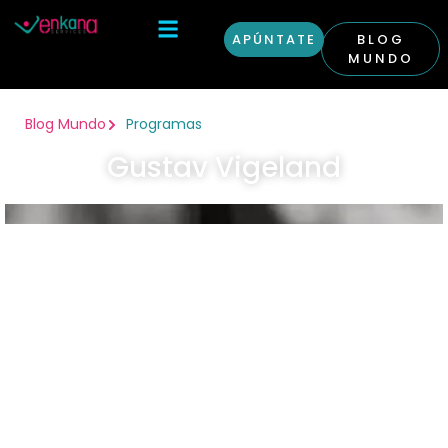
APÚNTATE
BLOG
MUNDO
Otras Condiciones
Curso Inglés en Londres
Blog Mundo
Programas
Gustav Vigeland