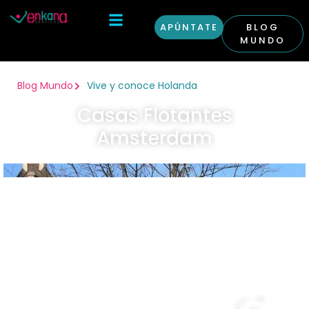
APÚNTATE
BLOG
MUNDO
Otras Condiciones
Curso Inglés en Londres
Blog Mundo
Vive y conoce Holanda
Casas Flotantes
Amsterdam